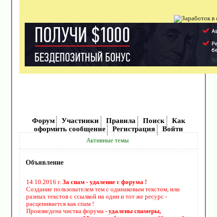
Форум
Участники
Правила
Поиск
Как
оформить сообщение
Регистрация
Войти
Активные темы
Объявление
14.10.2016 г.
За спам - удаление с форума !
Создание пользователем тем с одинаковым текстом, или
разных текстов с ссылкой на один и тот же ресурс -
расценивается как спам !
Произведена чистка форума -
удалены спамеры,